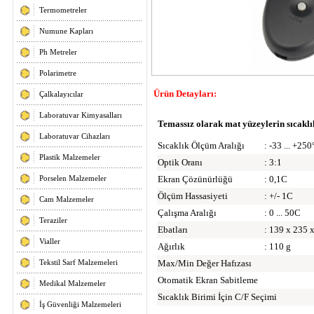
Termometreler
Numune Kapları
Ph Metreler
Polarimetre
Ürün Detayları:
Çalkalayıcılar
Laboratuvar Kimyasalları
Temassız olarak mat yüzeylerin sıcaklı
Laboratuvar Cihazları
Sıcaklık Ölçüm Aralığı
: -33 ... +25
Plastik Malzemeler
Optik Oranı
: 3:1
Ekran Çözünürlüğü
: 0,1C
Porselen Malzemeler
Ölçüm Hassasiyeti
: +/- 1C
Cam Malzemeler
Çalışma Aralığı
: 0 ... 50C
Teraziler
Ebatları
: 139 x 235 
Vialler
Ağırlık
: 110 g
Max/Min Değer Hafızası
Tekstil Sarf Malzemeleri
Otomatik Ekran Sabitleme
Medikal Malzemeler
Sıcaklık Birimi İçin C/F Seçimi
İş Güvenliği Malzemeleri