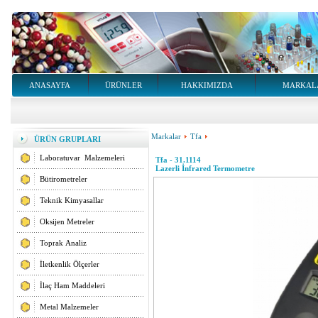
ANASAYFA
ÜRÜNLER
HAKKIMIZDA
MARKAL
Markalar
Tfa
ÜRÜN GRUPLARI
Laboratuvar Malzemeleri
Tfa - 31.1114
Lazerli İnfrared Termometre
Bütirometreler
Teknik Kimyasallar
Oksijen Metreler
Toprak Analiz
İletkenlik Ölçerler
İlaç Ham Maddeleri
Metal Malzemeler